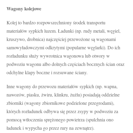
Wagony kolejowe
Kolej to bardzo rozpowszechniony środek transportu
materiałów sypkich luzem. Ładunki (np. rudy metali, węgiel,
kruszywo, drobnica) najczęściej przewożone są wagonami
samowyładowczymi odkrytymi (popularne węglarki). Do ich
rozładunku służy wywrotnica wagonowa lub otwory w
podwoziu wagonu albo dolnych częściach bocznych ścian oraz
odchylne klapy boczne i rozsuwane ściany.
Inne wagony do przewozu materiałów sypkich (np. wapna,
nawozów, piasku, żwiru, klinkru, żużlu) posiadają oddzielne
zbiorniki (wagony zbiornikowe podzielone przegrodami),
których rozładunek odbywa się przez zsypy w podwoziu za
pomocą wtłoczenia sprężonego powietrza (spulchnia ono
ładunek i wypycha go przez rury na zewnątrz).