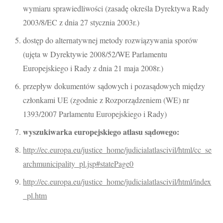
wymiaru sprawiedliwości (zasadę określa Dyrektywa Rady
2003/8/EC z dnia 27 stycznia 2003r.)
dostęp do alternatywnej metody rozwiązywania sporów
(ujęta w Dyrektywie 2008/52/WE Parlamentu
Europejskiego i Rady z dnia 21 maja 2008r.)
przepływ dokumentów sądowych i pozasądowych między
członkami UE (zgodnie z Rozporządzeniem (WE) nr
1393/2007 Parlamentu Europejskiego i Rady)
wyszukiwarka europejskiego atlasu sądowego:
http://ec.europa.eu/justice_home/judicialatlascivil/html/cc_se
archmunicipality_pl.jsp#statePage0
http://ec.europa.eu/justice_home/judicialatlascivil/html/index
_pl.htm