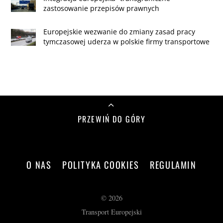
zastosowanie przepisów prawnych
Europejskie wezwanie do zmiany zasad pracy
tymczasowej uderza w polskie firmy transportowe
PRZEWIŃ DO GÓRY
O NAS
POLITYKA COOKIES
REGULAMIN
©
2026
Transport Europejski