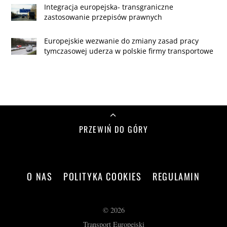
Integracja europejska- transgraniczne
zastosowanie przepisów prawnych
Europejskie wezwanie do zmiany zasad pracy
tymczasowej uderza w polskie firmy transportowe
PRZEWIŃ DO GÓRY
O NAS
POLITYKA COOKIES
REGULAMIN
©
2026
Transport Europejski