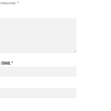
 oznaczone
*
S EMAIL
*