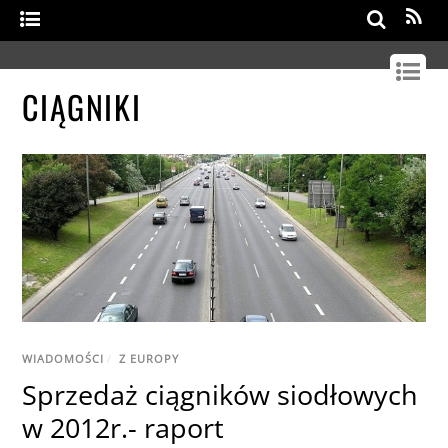
Search
CIĄGNIKI
WIADOMOŚCI
/
Z EUROPY
Sprzedaż ciągników siodłowych
w 2012r.- raport