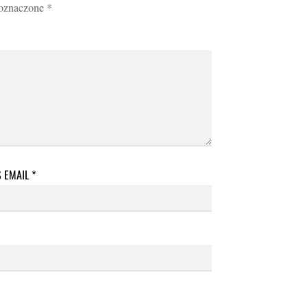
 oznaczone
*
S EMAIL
*