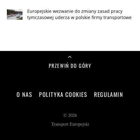
Europejskie wezwanie do zmiany zasad pracy
tymczasowej uderza w polskie firmy transportowe
PRZEWIŃ DO GÓRY
O NAS
POLITYKA COOKIES
REGULAMIN
©
2026
Transport Europejski