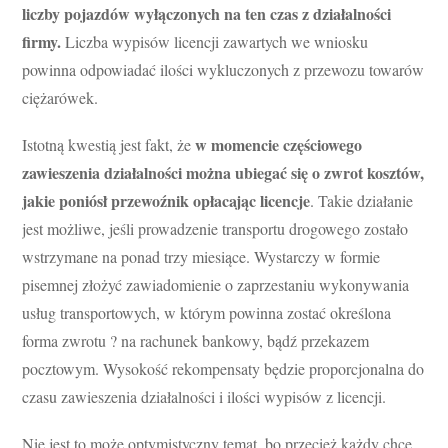
liczby pojazdów wyłączonych na ten czas z działalności
firmy.
Liczba wypisów licencji zawartych we wniosku
powinna odpowiadać ilości wykluczonych z przewozu towarów
ciężarówek.
w momencie częściowego
Istotną kwestią jest fakt, że
zawieszenia działalności można ubiegać się o zwrot kosztów,
jakie poniósł przewoźnik opłacając licencje
. Takie działanie
jest możliwe, jeśli prowadzenie transportu drogowego zostało
wstrzymane na ponad trzy miesiące. Wystarczy w formie
pisemnej złożyć zawiadomienie o zaprzestaniu wykonywania
usług transportowych, w którym powinna zostać określona
forma zwrotu ? na rachunek bankowy, bądź przekazem
pocztowym. Wysokość rekompensaty będzie proporcjonalna do
czasu zawieszenia działalności i ilości wypisów z licencji.
Nie jest to może optymistyczny temat, bo przecież każdy chce