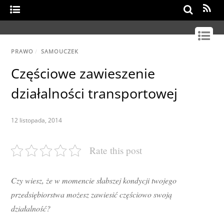
Search
PRAWO
/
SAMOUCZEK
Częściowe zawieszenie
działalności transportowej
12 listopada, 2014
Rate this post
Czy wiesz, że w momencie słabszej kondycji twojego
przedsiębiorstwa możesz zawiesić częściowo swoją
działalność?