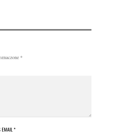
 oznaczone
*
S EMAIL
*