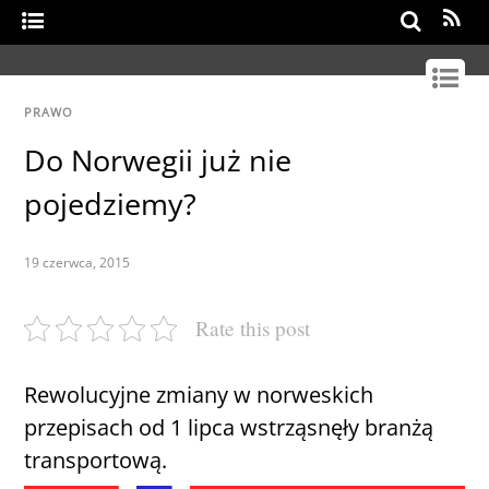
Search
PRAWO
Do Norwegii już nie
pojedziemy?
19 czerwca, 2015
Rate this post
Rewolucyjne zmiany w norweskich
przepisach od 1 lipca wstrząsnęły branżą
transportową.