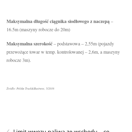
Maksymalna długość ciągnika siodłowego z naczepą
–
16.5m (maszyny robocze do 20m)
Maksymalna szerokość
– podstawowa – 2,55m (pojazdy
przewożące towar w temp. kontrolowanej – 2,6m, a maszyny
robocze 3m).
Źródło: Polska Truck&Business, 5/2016
‹
Limit wwozu paliwa ze wschodu – co