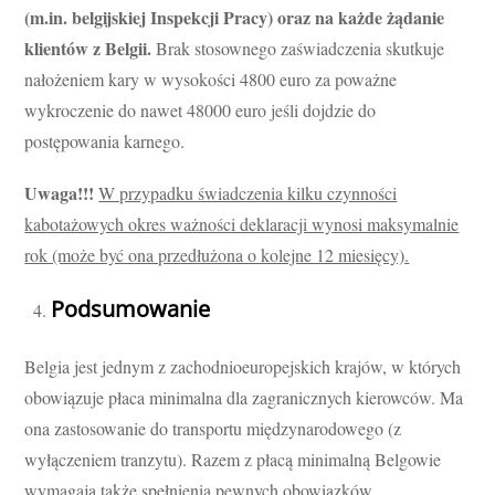
(m.in. belgijskiej Inspekcji Pracy) oraz na każde żądanie
klientów z Belgii.
Brak stosownego zaświadczenia skutkuje
nałożeniem kary w wysokości 4800 euro za poważne
wykroczenie do nawet 48000 euro jeśli dojdzie do
postępowania karnego.
Uwaga!!!
W przypadku świadczenia kilku czynności
kabotażowych okres ważności deklaracji wynosi maksymalnie
rok (może być ona przedłużona o kolejne 12 miesięcy).
Podsumowanie
Belgia jest jednym z zachodnioeuropejskich krajów, w których
obowiązuje płaca minimalna dla zagranicznych kierowców. Ma
ona zastosowanie do transportu międzynarodowego (z
wyłączeniem tranzytu). Razem z płacą minimalną Belgowie
wymagają także spełnienia pewnych obowiązków