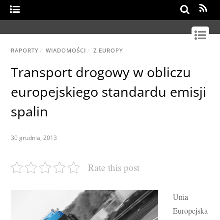
Search
RAPORTY
/
WIADOMOŚCI
/
Z EUROPY
Transport drogowy w obliczu
europejskiego standardu emisji
spalin
30 grudnia, 2013
Rate this post
Unia
Europejska