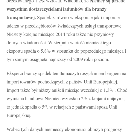
Niemcy są przede
oczekiwanego 1,2% wzrostu. Wiadomo, że
wszystkim dostarczycielami ładunków dla branży
transportowej.
Spadek zarówno w eksporcie jak i imporcie
uderza w przedsiębiorców świadczących usługi transportowe.
Niestety kolejne miesiące 2014 roku także nie przyniosły
dobrych wiadomości. W sierpniu wartość niemieckiego
eksportu spadła o 5,8% w stosunku do poprzedniego miesiąca i
tym samym osiągnęła najniższy od 2009 roku poziom.
Eksperci branży spadek ten tłumaczyli rosyjskim embargiem na
import towarów pochodzących z państw Unii Europejskiej.
Import także był niższy aniżeli miesiąc wcześniej o 1,3% . Choć
wymiana handlowa Niemiec wzrosła o 2% z krajami unijnymi,
to jednak spadła o 5% w relacjach z państwami spoza Unii
Europejskiej.
Wobec tych danych niemieccy ekonomiści obniżyli prognozy