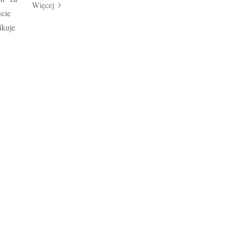
Więcej
ycie
ikuje