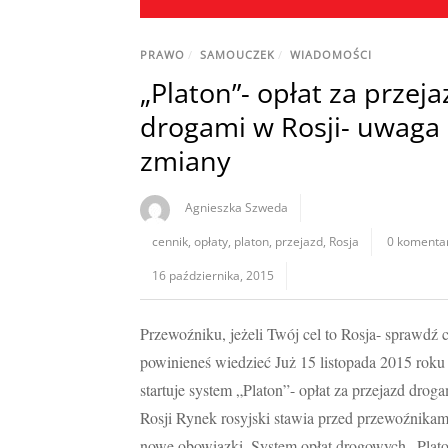
PRAWO
/
SAMOUCZEK
/
WIADOMOŚCI
„Platon”- opłat za przeja
drogami w Rosji- uwaga
zmiany
Agnieszka Szweda
cennik
,
opłaty
,
platon
,
przejazd
,
Rosja
0 komenta
16 października, 2015
Przewoźniku, jeżeli Twój cel to Rosja- sprawdź 
powinieneś wiedzieć Już 15 listopada 2015 roku
startuje system „Platon”- opłat za przejazd drog
Rosji Rynek rosyjski stawia przed przewoźnikam
nowe obowiązki. System opłat drogowych „Plato