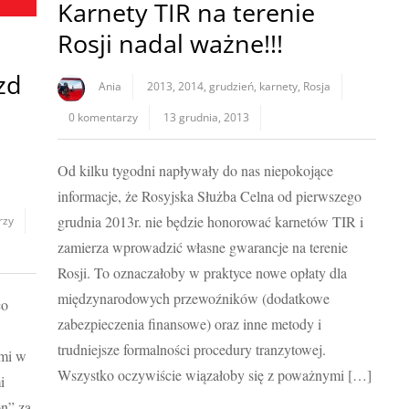
Karnety TIR na terenie
Rosji nadal ważne!!!
zd
Ania
2013
,
2014
,
grudzień
,
karnety
,
Rosja
0 komentarzy
13 grudnia, 2013
Od kilku tygodni napływały do nas niepokojące
informacje, że Rosyjska Służba Celna od pierwszego
grudnia 2013r. nie będzie honorować karnetów TIR i
rzy
zamierza wprowadzić własne gwarancje na terenie
Rosji. To oznaczałoby w praktyce nowe opłaty dla
międzynarodowych przewoźników (dodatkowe
co
zabezpieczenia finansowe) oraz inne metody i
trudniejsze formalności procedury tranzytowej.
ami w
Wszystko oczywiście wiązałoby się z poważnymi […]
i
n” za