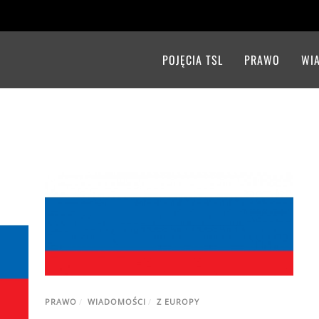
POJĘCIA TSL
PRAWO
WI
PRAWO
/
WIADOMOŚCI
/
Z EUROPY